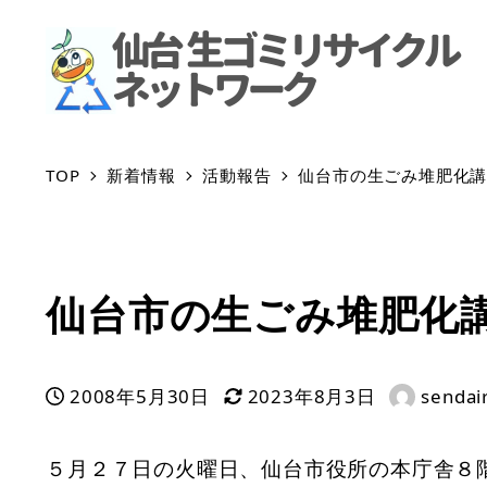
TOP
新着情報
活動報告
仙台市の生ごみ堆肥化
仙台市の生ごみ堆肥化
2008年5月30日
2023年8月3日
sendai
投稿日
更新日
著
者
５月２７日の火曜日、仙台市役所の本庁舎８