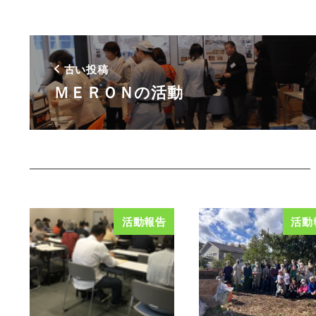
古い投稿
ＭＥＲＯＮの活動
活動報告
活動