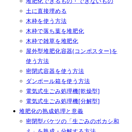
堆肥化できるもの・できないもの
土に直接埋める
木枠を使う方法
木枠で落ち葉を堆肥化
木枠で雑草を堆肥化
屋外型堆肥化容器(コンポスター)を
使う方法
密閉式容器を使う方法
ダンボール箱を使う方法
電気式生ごみ処理機[乾燥型]
電気式生ごみ処理機[分解型]
堆肥化の熟成処理と意義
密閉型バケツの「生ごみのボカシ和
え」を熟成・分解する方法