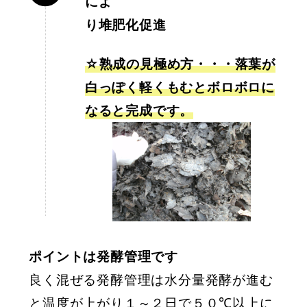
によ
り堆肥化促進
☆熟成の見極め方・・・落葉が
白っぽく軽くもむとボロボロに
なると完成です。
ポイントは発酵管理です
良く混ぜる発酵管理は水分量発酵が進む
と温度が上がり１～２日で５０℃以上に